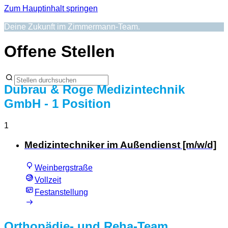
Zum Hauptinhalt springen
Deine Zukunft im Zimmermann-Team.
Offene Stellen
Dubrau & Roge Medizintechnik
GmbH
- 1 Position
1
Medizintechniker im Außendienst [m/w/d]
Weinbergstraße
Vollzeit
Festanstellung
Orthopädie- und Reha-Team